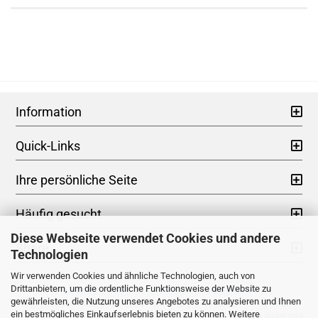
Information
Quick-Links
Ihre persönliche Seite
Häufig gesucht
Diese Webseite verwendet Cookies und andere
Share
Technologien
Wir verwenden Cookies und ähnliche Technologien, auch von
Drittanbietern, um die ordentliche Funktionsweise der Website zu
Impressum
|
AGB
|
Datenschutz
|
Widerrufsrecht
gewährleisten, die Nutzung unseres Angebotes zu analysieren und Ihnen
* Kein Steuerausweis gem. Kleinuntern.-Reg.§19 UStG zzgl.
Versandkosten
ein bestmögliches Einkaufserlebnis bieten zu können. Weitere
** Gilt für Lieferungen nach Deutschland. Lieferzeiten für andere Länder und