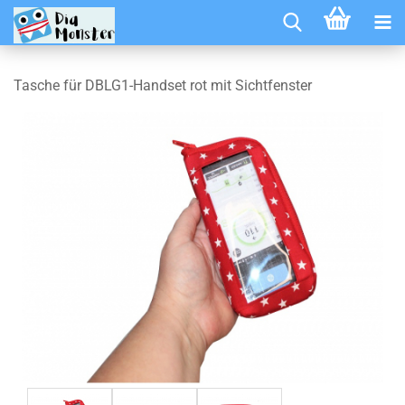
Tasche für DBLG1-Handset rot mit Sichtfenster