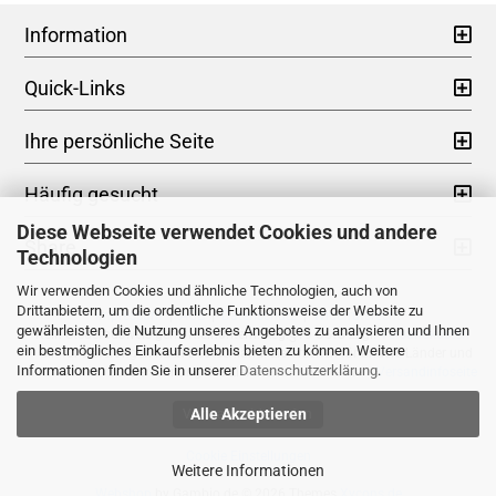
Information
Quick-Links
Ihre persönliche Seite
Häufig gesucht
Diese Webseite verwendet Cookies und andere
Share
Technologien
Wir verwenden Cookies und ähnliche Technologien, auch von
Drittanbietern, um die ordentliche Funktionsweise der Website zu
Impressum
|
AGB
|
Datenschutz
|
Widerrufsrecht
gewährleisten, die Nutzung unseres Angebotes zu analysieren und Ihnen
* Kein Steuerausweis gem. Kleinuntern.-Reg.§19 UStG zzgl.
Versandkosten
ein bestmögliches Einkaufserlebnis bieten zu können. Weitere
** Gilt für Lieferungen nach Deutschland. Lieferzeiten für andere Länder und
Informationen finden Sie in unserer
Datenschutzerklärung
.
Informationen zur Berechnung des Liefertermins siehe hier -
Versandinfoseite
Alle Akzeptieren
Vertrag widerrufen
Cookie Einstellungen
Weitere Informationen
Webshop
by Gambio.de © 2026 Themes
Xycons.de