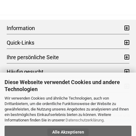
Information
Quick-Links
Ihre persönliche Seite
Häufig gesucht
Diese Webseite verwendet Cookies und andere
Share
Technologien
Wir verwenden Cookies und ähnliche Technologien, auch von
Drittanbietern, um die ordentliche Funktionsweise der Website zu
Impressum
|
AGB
|
Datenschutz
|
Widerrufsrecht
gewährleisten, die Nutzung unseres Angebotes zu analysieren und Ihnen
* Kein Steuerausweis gem. Kleinuntern.-Reg.§19 UStG zzgl.
Versandkosten
ein bestmögliches Einkaufserlebnis bieten zu können. Weitere
** Gilt für Lieferungen nach Deutschland. Lieferzeiten für andere Länder und
Informationen finden Sie in unserer
Datenschutzerklärung
.
Informationen zur Berechnung des Liefertermins siehe hier -
Versandinfoseite
Alle Akzeptieren
Vertrag widerrufen