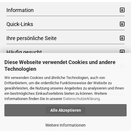
Information
Quick-Links
Ihre persönliche Seite
Häufig gesucht
Diese Webseite verwendet Cookies und andere
Share
Technologien
Wir verwenden Cookies und ähnliche Technologien, auch von
Drittanbietern, um die ordentliche Funktionsweise der Website zu
Impressum
|
AGB
|
Datenschutz
|
Widerrufsrecht
gewährleisten, die Nutzung unseres Angebotes zu analysieren und Ihnen
* Kein Steuerausweis gem. Kleinuntern.-Reg.§19 UStG zzgl.
Versandkosten
ein bestmögliches Einkaufserlebnis bieten zu können. Weitere
** Gilt für Lieferungen nach Deutschland. Lieferzeiten für andere Länder und
Informationen finden Sie in unserer
Datenschutzerklärung
.
Informationen zur Berechnung des Liefertermins siehe hier -
Versandinfoseite
Alle Akzeptieren
Vertrag widerrufen
Cookie Einstellungen
Weitere Informationen