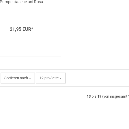
Pumpentasche uni Rosa
21,95 EUR*
Sortieren nach
pro Seite
Sortieren nach
12 pro Seite
13
bis
19
(von insgesamt