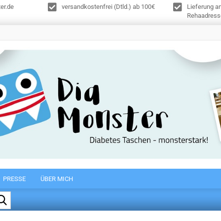
er.de
versandkostenfrei (Dtld.) ab 100€
Lieferung a
Rehaadress
PRESSE
ÜBER MICH
Suche...