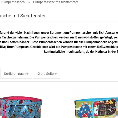
»
Pumpentaschen
Pumpentasche mit Sichtfenster
che mit Sichtfenster
fgrund der vielen Nachfragen unser Sortiment um Pumpentaschen mit Sichtfenster erw
 Tasche zu nehmen. Die Pumpentaschen werden aus Baumwollstoffen gefertigt, verfüg
n und Stoffen nähbar. Diese Pumpentaschen können für alle Pumpenmodelle angefert
röße, Ihrer Pumpe an. Geschlossen wird die Pumpentasche mit einem Reißverschluss, 
kontinuierliche Insulinzufuhr, da der Katheter in der
Sortieren nach
pro Seite
Sortieren nach
12 pro Seite