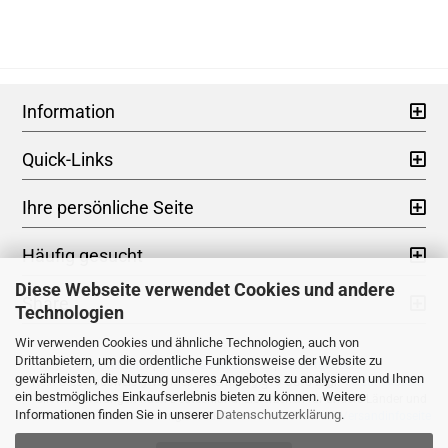
Information
Quick-Links
Ihre persönliche Seite
Häufig gesucht
Diese Webseite verwendet Cookies und andere
Share
Technologien
Wir verwenden Cookies und ähnliche Technologien, auch von
Drittanbietern, um die ordentliche Funktionsweise der Website zu
Impressum
|
AGB
|
Datenschutz
|
Widerrufsrecht
gewährleisten, die Nutzung unseres Angebotes zu analysieren und Ihnen
* Kein Steuerausweis gem. Kleinuntern.-Reg.§19 UStG zzgl.
Versandkosten
ein bestmögliches Einkaufserlebnis bieten zu können. Weitere
** Gilt für Lieferungen nach Deutschland. Lieferzeiten für andere Länder und
Informationen finden Sie in unserer
Datenschutzerklärung
.
Informationen zur Berechnung des Liefertermins siehe hier -
Versandinfoseite