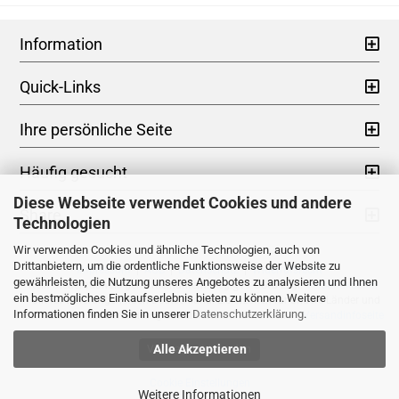
Information
Quick-Links
Ihre persönliche Seite
Häufig gesucht
Diese Webseite verwendet Cookies und andere
Share
Technologien
Wir verwenden Cookies und ähnliche Technologien, auch von
Drittanbietern, um die ordentliche Funktionsweise der Website zu
Impressum
|
AGB
|
Datenschutz
|
Widerrufsrecht
gewährleisten, die Nutzung unseres Angebotes zu analysieren und Ihnen
* Kein Steuerausweis gem. Kleinuntern.-Reg.§19 UStG zzgl.
Versandkosten
ein bestmögliches Einkaufserlebnis bieten zu können. Weitere
** Gilt für Lieferungen nach Deutschland. Lieferzeiten für andere Länder und
Informationen finden Sie in unserer
Datenschutzerklärung
.
Informationen zur Berechnung des Liefertermins siehe hier -
Versandinfoseite
Alle Akzeptieren
Vertrag widerrufen
Cookie Einstellungen
Weitere Informationen