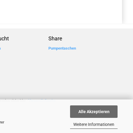
ucht
Share
n
Pumpentaschen
rmins siehe hier -
Versandinfoseite
Alle Akzeptieren
rer
Weitere Informationen