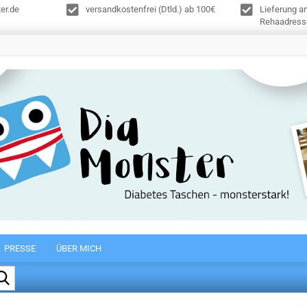
er.de
versandkostenfrei (Dtld.) ab 100€
Lieferung a
Rehaadress
PRESSE
ÜBER MICH
Suche...