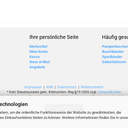
Ihre persönliche Seite
Häufig ges
Merkzettel
Pumpentasche
Mein Konto
Bauchbänder
Kasse
Sportbänder
Neue Artikel
Geburtskissen
Angebote
Impressum
|
AGB
|
Datenschutz
|
Widerrufsrecht
* Kein Steuerausweis gem. Kleinuntern.-Reg.§19 UStG zzgl.
Versandkosten
chland. Lieferzeiten für andere Länder und Informationen zur Berechnung des Lieferte
Technologien
Vertrag widerrufen
tern, um die ordentliche Funktionsweise der Website zu gewährleisten, die
s Einkaufserlebnis bieten zu können. Weitere Informationen finden Sie in unse
Cookie Einstellungen