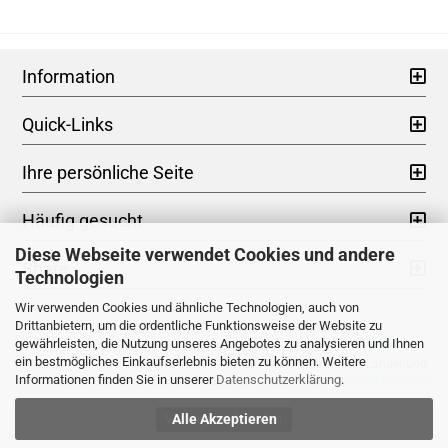
Information
Quick-Links
Ihre persönliche Seite
Häufig gesucht
Diese Webseite verwendet Cookies und andere
Share
Technologien
Wir verwenden Cookies und ähnliche Technologien, auch von
Drittanbietern, um die ordentliche Funktionsweise der Website zu
Impressum
|
AGB
|
Datenschutz
|
Widerrufsrecht
gewährleisten, die Nutzung unseres Angebotes zu analysieren und Ihnen
* Kein Steuerausweis gem. Kleinuntern.-Reg.§19 UStG zzgl.
Versandkosten
ein bestmögliches Einkaufserlebnis bieten zu können. Weitere
** Gilt für Lieferungen nach Deutschland. Lieferzeiten für andere Länder und
Informationen finden Sie in unserer
Datenschutzerklärung
.
Informationen zur Berechnung des Liefertermins siehe hier -
Versandinfoseite
Alle Akzeptieren
Vertrag widerrufen