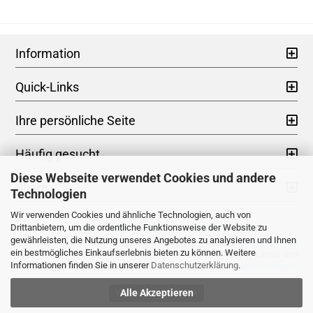
Information
Quick-Links
Ihre persönliche Seite
Häufig gesucht
Diese Webseite verwendet Cookies und andere
Share
Technologien
Wir verwenden Cookies und ähnliche Technologien, auch von
Drittanbietern, um die ordentliche Funktionsweise der Website zu
Impressum
|
AGB
|
Datenschutz
|
Widerrufsrecht
gewährleisten, die Nutzung unseres Angebotes zu analysieren und Ihnen
* Kein Steuerausweis gem. Kleinuntern.-Reg.§19 UStG zzgl.
Versandkosten
ein bestmögliches Einkaufserlebnis bieten zu können. Weitere
** Gilt für Lieferungen nach Deutschland. Lieferzeiten für andere Länder und
Informationen finden Sie in unserer
Datenschutzerklärung
.
Informationen zur Berechnung des Liefertermins siehe hier -
Versandinfoseite
Alle Akzeptieren
Vertrag widerrufen